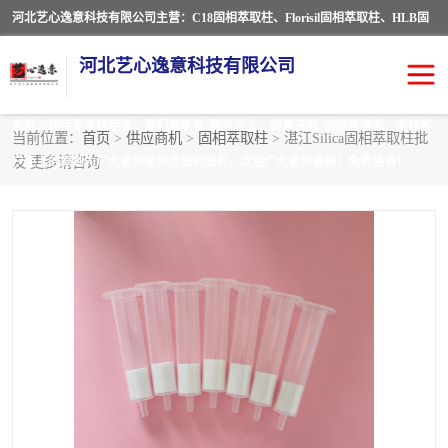
河北艺心逸意科技有限公司主营：C18固相萃取柱、Florisil固相萃取柱、HLB固
相萃取柱、MCX固相萃取柱、QuEChERS、固相萃取空柱、针式过滤器 、固相
河北艺心逸意科技有限公司
萃取柱、黄曲霉毒素亲和柱。全国咨询热线：18630105913。河北艺心逸意科技
有限公司接受来样定做，我们秉承着“顾客至上，锐意进取”的经营理念，坚持客
当前位置：
首页
>
供应商机
>
固相萃取柱
> 湛江Silica固相萃取柱批
发 更多请咨询
户至上的原则为广大客户提供优质的服务，欢迎广大客户惠顾！免费咨询！
固相萃取柱
固相萃取专用柱
离子色谱预处理柱
免疫亲和柱
QuEChERS
SPE填料
ELISA试剂盒
过滤器/滤膜
多功能净化柱
SPE配件
萃取装置
96孔板