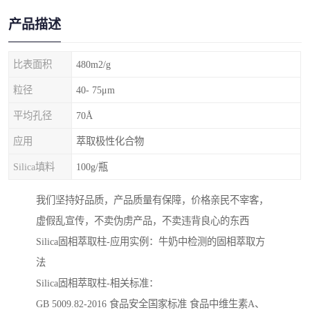
产品描述
比表面积
480m2/g
粒径
40- 75μm
平均孔径
70Å
应用
萃取极性化合物
Silica填料
100g/瓶
我们坚持好品质，产品质量有保障，价格亲民不宰客，
虚假乱宣传，不卖伪虏产品，不卖违背良心的东西
Silica固相萃取柱-应用实例：牛奶中检测的固相萃取方
法
Silica固相萃取柱-相关标准：
GB 5009.82-2016 ⻝品安全国家标准 ⻝品中维⽣素A、