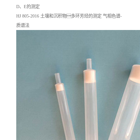
D、E的测定
HJ 805-2016 ⼟壤和沉积物多环芳烃的测定 ⽓相⾊谱-
质谱法