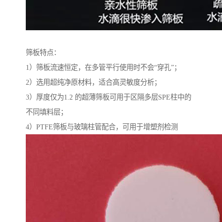
筛板特点：
1）筛板流速恒定，在多管平行使用时不会“穿孔”；
2）选用超纯净原材料，适合高灵敏度分析；
3）厚度仅为1.2 的超薄筛板可用于区隔多层SPE柱中的
不同填料层；
4）PTFE筛板与玻璃柱管配合，可用于增塑剂检测