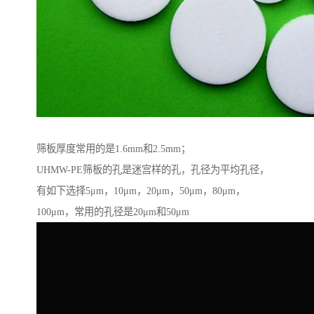
筛板厚度常用的是1.6mm和2.5mm；
UHMW-PE筛板的孔是迷宫样的孔，孔径为平均孔径，
有如下选择5μm，10μm，20μm，50μm，80μm，
100μm，常用的孔径是20μm和50μm