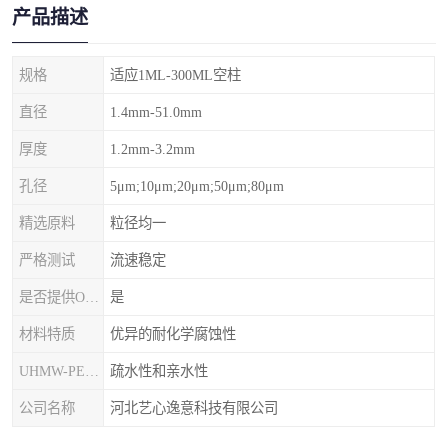
产品描述
规格
适应1ML-300ML空柱
直径
1.4mm-51.0mm
厚度
1.2mm-3.2mm
孔径
5μm;10μm;20μm;50μm;80μm
精选原料
粒径均一
严格测试
流速稳定
是否提供OEM代加工
是
材料特质
优异的耐化学腐蚀性
UHMW-PE筛板
疏水性和亲水性
公司名称
河北艺心逸意科技有限公司