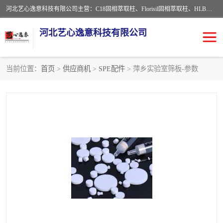
河北艺心逸意科技有限公司主营：C18固相萃取柱、Florisil固相萃取柱、HLB固相萃取柱、MCX固相萃取柱、QuEChERS、固相萃取空柱、针式过滤器 、固相萃取柱、黄曲霉毒素亲和柱。全国咨询热线：18630105913。河北艺心逸意科技有限公司接受来样定做，我们秉承着“顾客至上，锐意进取”的经营理念，坚持客户至上的原则为广大客户提供优质的服务，欢迎广大客户惠顾！免费咨询！
河北艺心逸意科技有限公司
当前位置：
首页
>
供应商机
>
SPE配件
> 萍乡实验室筛板-参数
固相萃取柱
固相萃取专用柱
离子色谱预处理柱
免疫亲和柱
QuEChERS
SPE填料
ELISA试剂盒
过滤器/滤膜
多功能净化柱
SPE配件
萃取装置
96孔板