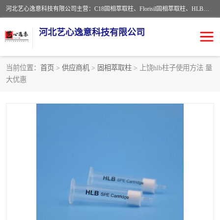
河北艺心逸意科技有限公司主营：C18固相萃取柱、Florisil固相萃取柱、HLB固相萃取柱、MCX固相萃取柱、QuEChERS、固相萃取空柱、针式过滤器 、固相萃取柱、黄曲霉毒素亲和柱。全国咨询热线：18630105913。河北艺心逸意科技有限公司接受来样定做，我们秉承着“顾客至上，锐意进取”的经营理念，坚持客户至上的原则为广大客户提供优质的服务，欢迎广大客户惠顾！免费咨询！
河北艺心逸意科技有限公司
当前位置：
首页
>
供应商机
>
固相萃取柱
> 上饶hlb柱子使用方法 量
大优惠
固相萃取柱
固相萃取专用柱
离子色谱预处理柱
免疫亲和柱
QuEChERS
SPE填料
ELISA试剂盒
过滤器/滤膜
多功能净化柱
SPE配件
萃取装置
96孔板