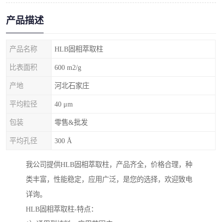
产品描述
产品名称
HLB固相萃取柱
比表面积
600 m2/g
产地
河北石家庄
平均粒径
40 μm
包装
零售&批发
平均孔径
300 Å
我公司提供HLB固相萃取柱，产品齐全，价格合理，种
类丰富，性能稳定，应用广泛，是您的选择，欢迎致电
详询。
HLB固相萃取柱-特点：