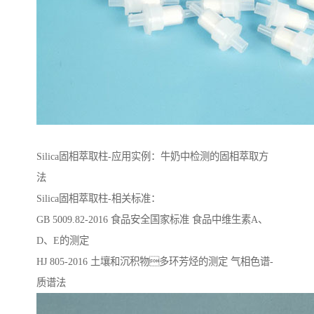
Silica固相萃取柱-应用实例：牛奶中检测的固相萃取方
法
Silica固相萃取柱-相关标准：
GB 5009.82-2016 ⻝品安全国家标准 ⻝品中维⽣素A、
D、E的测定
HJ 805-2016 ⼟壤和沉积物多环芳烃的测定 ⽓相⾊谱-
质谱法