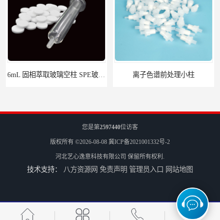
6mL 固相萃取玻璃空柱 SPE玻璃空柱
离子色谱前处理小柱​
您是第
2597440
位访客
版权所有 ©2026-08-08
冀ICP备2021001332号-2
河北艺心逸意科技有限公司
保留所有权利.
技术支持：
八方资源网
免责声明
管理员入口
网站地图
HLB固相萃取柱 PEP固相萃取柱 PLS固相萃取柱