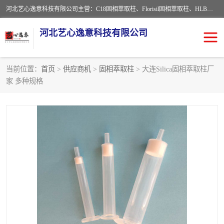
河北艺心逸意科技有限公司主营：C18固相萃取柱、Florisil固相萃取柱、HLB固相萃取柱、MCX固相萃取柱、QuEChERS、固相萃取空柱、针式过滤器 、固相萃取柱、黄曲霉毒素亲和柱。全国咨询热线：18630105913。河北艺心逸意科技有限公司接受来样定做，我们秉承着“顾客至上，锐意进取”的经营理念，坚持客户至上的原则为广大客户提供优质的服务，欢迎广大客户惠顾！免费咨询！
河北艺心逸意科技有限公司
当前位置：
首页
>
供应商机
>
固相萃取柱
> 大连Silica固相萃取柱厂
家 多种规格
固相萃取柱
固相萃取专用柱
离子色谱预处理柱
免疫亲和柱
QuEChERS
SPE填料
ELISA试剂盒
过滤器/滤膜
多功能净化柱
SPE配件
萃取装置
96孔板