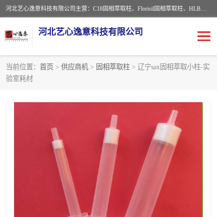
河北艺心逸意科技有限公司主营：C18固相萃取柱、Florisil固相萃取柱、HLB固相萃取柱、MCX固相萃取柱、QuEChERS、固相萃取空柱、针式过滤器 、固相萃取柱、黄曲霉毒素亲和柱。全国咨询热线：18630105913。河北艺心逸意科技有限公司接受来样定做，我们秉承着“顾客至上，锐意进取”的经营理念，坚持客户至上的原则为广大客户提供优质的服务，欢迎广大客户惠顾！免费咨询！
河北艺心逸意科技有限公司
当前位置：
首页
>
供应商机
>
固相萃取柱
> 辽宁sax固相萃取小柱-实
验室耗材
固相萃取柱
固相萃取专用柱
离子色谱预处理柱
免疫亲和柱
QuEChERS
SPE填料
ELISA试剂盒
过滤器/滤膜
多功能净化柱
SPE配件
萃取装置
96孔板