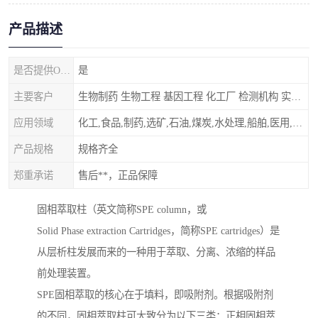
产品描述
是否提供OEM代加工
是
主要客户
生物制药 生物工程 基因工程 化工厂 检测机构 实验室
应用领域
化工,食品,制药,选矿,石油,煤炭,水处理,船舶,医用,制药,冶金,纺织,其他
产品规格
规格齐全
郑重承诺
售后**，正品保障
固相萃取柱（英文简称SPE column，或
Solid Phase extraction Cartridges，简称SPE cartridges）是
从层析柱发展而来的一种用于萃取、分离、浓缩的样品
前处理装置。
SPE固相萃取的核心在于填料，即吸附剂。根据吸附剂
的不同，固相萃取柱可大致分为以下三类：正相固相萃