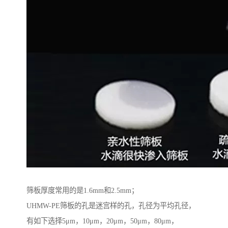
筛板厚度常用的是1.6mm和2.5mm；
UHMW-PE筛板的孔是迷宫样的孔，孔径为平均孔径，
有如下选择5μm，10μm，20μm，50μm，80μm，