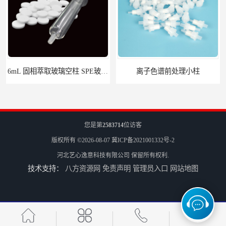
离子色谱前处理小柱​
您是第
2583714
位访客
版权所有 ©2026-08-07
冀ICP备2021001332号-2
河北艺心逸意科技有限公司
保留所有权利.
技术支持：
八方资源网
免责声明
管理员入口
网站地图
HLB固相萃取柱 PEP固相萃取柱 PLS固相萃取柱