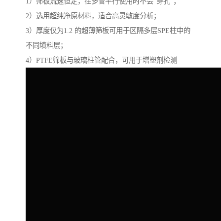
1）筛板流速恒定，在多管平行使用时不会“穿孔”；
2）选用超纯净原材料，适合高灵敏度分析；
3）厚度仅为1.2 的超薄筛板可用于区隔多层SPE柱中的
不同填料层；
4）PTFE筛板与玻璃柱管配合，可用于增塑剂检测