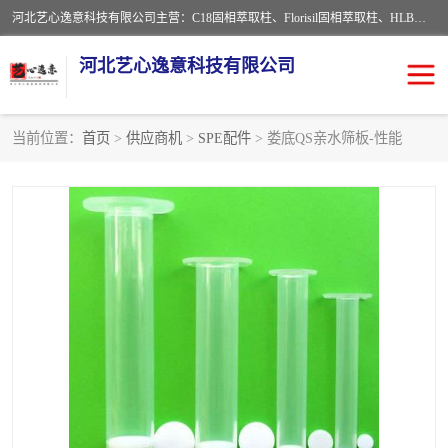
河北艺心逸意科技有限公司主营：C18固相萃取柱、Florisil固相萃取柱、HLB固相萃取柱、MCX固相萃取柱、QuEChERS、固相萃取空柱、针式过滤器 、固相萃取柱、黄曲霉毒素亲和柱。全国咨询热线：18630105913。河北艺心逸意科技有限公司接受来样定做，我们秉承着“顾客至上，锐意进取”的经营理念，坚持客户至上的原则为广大客户提供优质的服务，欢迎广大客户惠顾！免费咨询！
河北艺心逸意科技有限公司
当前位置：
首页
>
供应商机
>
SPE配件
> 娄底QS亲水筛板-性能
固相萃取柱
固相萃取专用柱
离子色谱预处理柱
免疫亲和柱
QuEChERS
SPE填料
ELISA试剂盒
过滤器/滤膜
多功能净化柱
SPE配件
萃取装置
96孔板