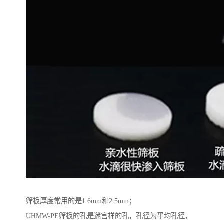
筛板厚度常用的是1.6mm和2.5mm；
UHMW-PE筛板的孔是迷宫样的孔，孔径为平均孔径，