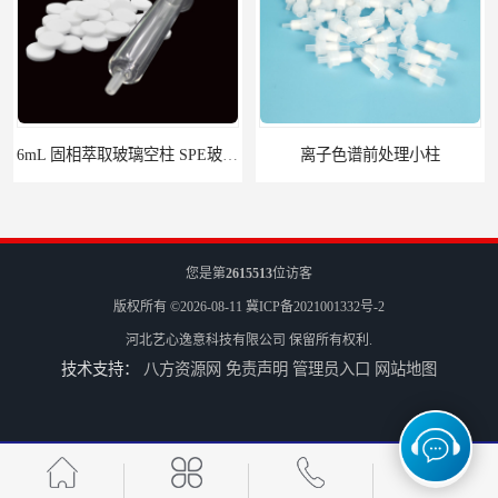
6mL 固相萃取玻璃空柱 SPE玻璃空柱
离子色谱前处理小柱​
您是第
2615513
位访客
版权所有 ©2026-08-11
冀ICP备2021001332号-2
河北艺心逸意科技有限公司
保留所有权利.
技术支持：
八方资源网
免责声明
管理员入口
网站地图
HLB固相萃取柱 PEP固相萃取柱 PLS固相萃取柱