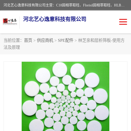
河北艺心逸意科技有限公司主营：C18固相萃取柱、Florisil固相萃取柱、HLB固相萃取柱、MCX固相萃取柱、QuEChERS、固相萃取空柱、针式过滤器 、固相萃取柱、黄曲霉毒素亲和柱。全国咨询热线：18630105913。河北艺心逸意科技有限公司接受来样定做，我们秉承着“顾客至上，锐意进取”的经营理念，坚持客户至上的原则为广大客户提供优质的服务，欢迎广大客户惠顾！免费咨询！
河北艺心逸意科技有限公司
当前位置：
首页
>
供应商机
>
SPE配件
> 林芝亲和层析筛板-使用方
法及原理
固相萃取柱
固相萃取专用柱
离子色谱预处理柱
免疫亲和柱
QuEChERS
SPE填料
ELISA试剂盒
过滤器/滤膜
多功能净化柱
SPE配件
萃取装置
96孔板