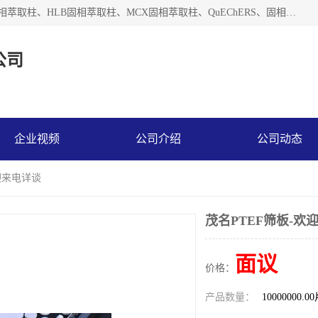
河北艺心逸意科技有限公司主营：C18固相萃取柱、Florisil固相萃取柱、HLB固相萃取柱、MCX固相萃取柱、QuEChERS、固相萃取空柱、针式过滤器 、固相萃取柱、黄曲霉毒素亲和柱。全国咨询热线：18630105913。河北艺心逸意科技有限公司接受来样定做，我们秉承着“顾客至上，锐意进取”的经营理念，坚持客户至上的原则为广大客户提供优质的服务，欢迎广大客户惠顾！免费咨询！
公司
企业视频
公司介绍
公司动态
欢迎来电详谈
茂名PTEF筛板-欢
面议
价格：
产品数量：
10000000.0