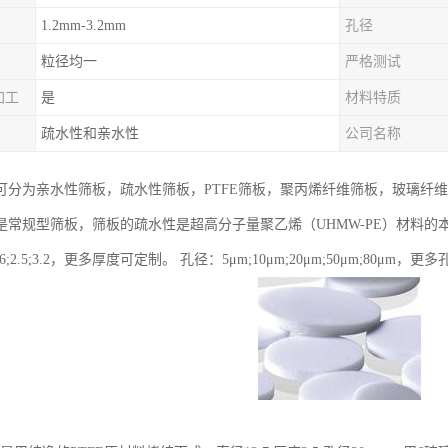
1.2mm-3.2mm
孔径
粒径均一
严格测试
加工
是
材料特质
疏水性和亲水性
公司名称
可分为亲水性筛板，疏水性筛板，PTFE筛板，聚丙烯纤维筛板，玻璃纤
是常规型筛板，筛板的疏水性是超高分子量聚乙烯（UHMW-PE）材料的
.6;2.5;3.2，更多厚度可定制。 孔径：5μm;10μm;20μm;50μm;80μm，