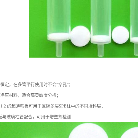
速恒定，在多管平行使用时不会“穿孔”；
纯净原材料，适合高灵敏度分析；
1.2 的超薄筛板可用于区隔多层SPE柱中的不同填料层；
E筛板与玻璃柱管配合，可用于增塑剂检测