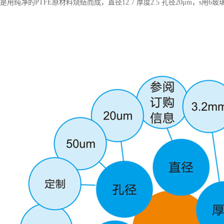
是用纯净的PTFE原材料烧结而成，直径12.7 厚度2.5 孔径20μm，s用6玻璃