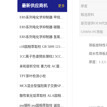
最新供应商机
更多
厚度
精选原料
ERS系列电化学抑制器 甲烷磺酸体系 实验器材
是否提供OEM代
ERS系列电化学抑制器 碳酸盐体系 实验科研仪器 适配离子色谱仪产品
UHMW-PE筛板
ERS系列电化学抑制器 氢氧根体系 检测灵敏度高 适用梯度淋洗 实验耗材
筛板按特性
c18固相萃取柱 GB 5009.121-2016 spe柱
疏水性筛板
1CC离子色谱预处理柱2.5CC 50支/盒
厚度：1.2;1
亲和层析空柱 重力柱 AC蛋白纯化柱 蛋白层析柱
TPT茶叶检测小柱
MCX混合型强阳离子交换SPE柱60mg/3ml
酸性氧化铝萃取柱 ALA固相萃取柱
psa填料 psa固相萃取柱 诚信经营 来电咨询