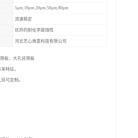
5μm;10μm;20μm;50μm;80μm
流速稳定
优异的耐化学腐蚀性
河北艺心逸意科技有限公司
维筛板，大孔径筛板
本来特征。
更多孔径可定制。