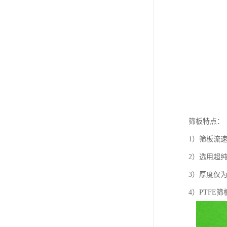
筛板特点：
1）筛板流
2）选用超
3）厚度仅为
4）PTF