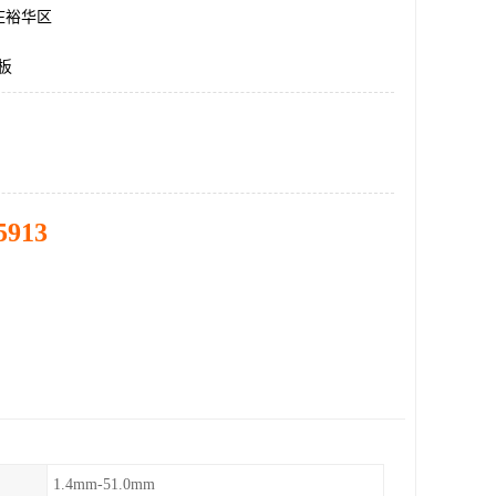
庄裕华区
板
5913
1.4mm-51.0mm