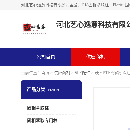
河北艺心逸意科技有限
公司首页
供应商机
当前位置：
首页
>
供应商机
>
SPE配件
> 茂名PTEF筛板-
产品分类
Product
固相萃取柱
固相萃取专用柱