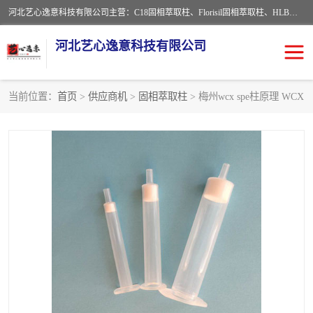
河北艺心逸意科技有限公司主营：C18固相萃取柱、Florisil固相萃取柱、HLB固相萃取柱、MCX固相萃取柱、QuEChERS、固相萃取空柱、针式过滤器 、固相萃取柱、黄曲霉毒素亲和柱。全国咨询热线：18630105913。河北艺心逸意科技有限公司接受来样定做，我们秉承着“顾客至上，锐意进取”的经营理念，坚持客户至上的原则为广大客户提供优质的服务，欢迎广大客户惠顾！免费咨询！
河北艺心逸意科技有限公司
当前位置：
首页
>
供应商机
>
固相萃取柱
> 梅州wcx spe柱原理 WCX
固相萃取柱
固相萃取专用柱
离子色谱预处理柱
免疫亲和柱
QuEChERS
SPE填料
ELISA试剂盒
过滤器/滤膜
多功能净化柱
SPE配件
萃取装置
96孔板