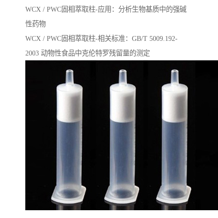
WCX / PWC固相萃取柱-应用：分析生物基质中的强碱
性药物
WCX / PWC固相萃取柱-相关标准：GB/T 5009.192-
2003 动物性⻝品中克伦特罗残留量的测定