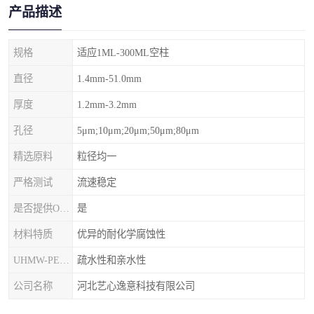
产品描述
规格
适应1ML-300ML空柱
直径
1.4mm-51.0mm
厚度
1.2mm-3.2mm
孔径
5μm;10μm;20μm;50μm;80μm
精选原料
粒径均一
严格测试
流速稳定
是否提供OEM代加工
是
材料特质
优异的耐化学腐蚀性
UHMW-PE筛板
疏水性和亲水性
公司名称
河北艺心逸意科技有限公司