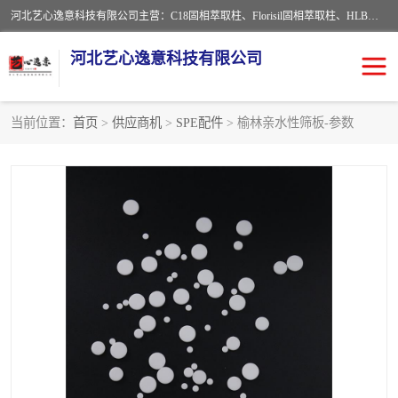
河北艺心逸意科技有限公司主营：C18固相萃取柱、Florisil固相萃取柱、HLB固相萃取柱、MCX固相萃取柱、QuEChERS、固相萃取空柱、针式过滤器 、固相萃取柱、黄曲霉毒素亲和柱。全国咨询热线：18630105913。河北艺心逸意科技有限公司接受来样定做，我们秉承着“顾客至上，锐意进取”的经营理念，坚持客户至上的原则为广大客户提供优质的服务，欢迎广大客户惠顾！免费咨询！
河北艺心逸意科技有限公司
当前位置：
首页
>
供应商机
>
SPE配件
> 榆林亲水性筛板-参数
固相萃取柱
固相萃取专用柱
离子色谱预处理柱
免疫亲和柱
QuEChERS
SPE填料
ELISA试剂盒
过滤器/滤膜
多功能净化柱
SPE配件
萃取装置
96孔板