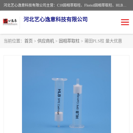
河北艺心逸意科技有限公司主营：C18固相萃取柱、Florisil固相萃取柱、HLB固相萃取柱、MCX固相萃取柱、QuEChERS、固相萃取空柱、针式过滤器 、固相萃取柱、黄曲霉毒素亲和柱。全国咨询热线：18630105913。河北艺心逸意科技有限公司接受来样定做，我们秉承着“顾客至上，锐意进取”的经营理念，坚持客户至上的原则为广大客户提供优质的服务，欢迎广大客户惠顾！免费咨询！
河北艺心逸意科技有限公司
当前位置：
首页
>
供应商机
>
固相萃取柱
> 莆田PLS柱 量大优惠
固相萃取柱
固相萃取专用柱
离子色谱预处理柱
免疫亲和柱
QuEChERS
SPE填料
ELISA试剂盒
过滤器/滤膜
多功能净化柱
SPE配件
萃取装置
96孔板