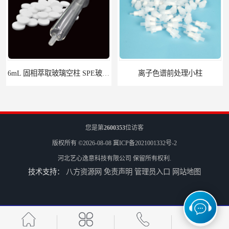
6mL 固相萃取玻璃空柱 SPE玻璃空柱
离子色谱前处理小柱​
您是第
2600353
位访客
版权所有 ©2026-08-08
冀ICP备2021001332号-2
河北艺心逸意科技有限公司
保留所有权利.
技术支持：
八方资源网
免责声明
管理员入口
网站地图
HLB固相萃取柱 PEP固相萃取柱 PLS固相萃取柱