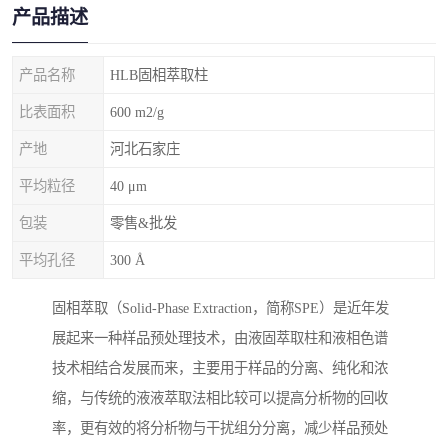
产品描述
产品名称
HLB固相萃取柱
比表面积
600 m2/g
产地
河北石家庄
平均粒径
40 μm
包装
零售&批发
平均孔径
300 Å
固相萃取（Solid-Phase Extraction，简称SPE）是近年发
展起来一种样品预处理技术，由液固萃取柱和液相色谱
技术相结合发展而来，主要用于样品的分离、纯化和浓
缩，与传统的液液萃取法相比较可以提高分析物的回收
率，更有效的将分析物与干扰组分分离，减少样品预处