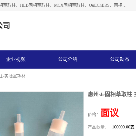
河北艺心逸意科技有限公司主营：C18固相萃取柱、Florisil固相萃取柱、HLB固相萃取柱、MCX固相萃取柱、QuEChERS、固相萃取空柱、针式过滤器 、固相萃取柱、黄曲霉毒素亲和柱。全国咨询热线：18630105913。河北艺心逸意科技有限公司接受来样定做，我们秉承着“顾客至上，锐意进取”的经营理念，坚持客户至上的原则为广大客户提供优质的服务，欢迎广大客户惠顾！免费咨询！
公司
企业视频
公司介绍
公司动态
取柱-实验室耗材
惠州slc固相萃取柱
面议
价格：
产品数量：
100000.00支