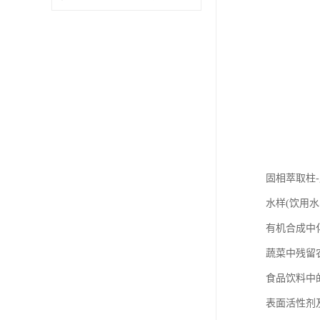
固相萃取柱
水样(饮用
有机合成中
蔬菜中残留
食品饮料中
表面活性剂