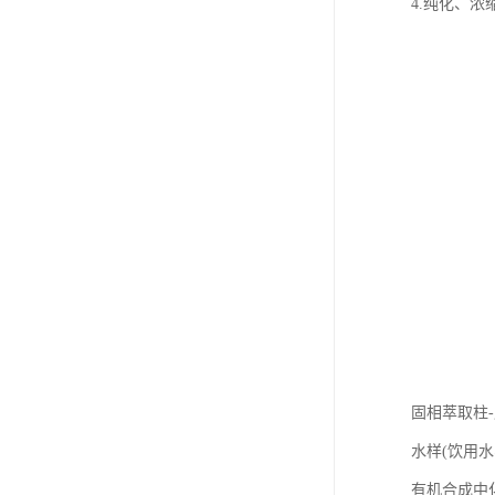
4.纯化、
固相萃取柱
水样(饮用
有机合成中