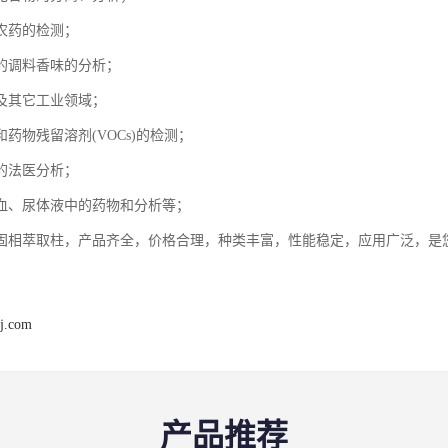
农药的检测；
的调料香味的分析；
及其它工业领域；
药物残留溶剂(VOCs)的检测；
的法医分析；
血、尿体液中的药物和分析等；
固相萃取柱，产品齐全，价格合理，种类丰富，性能稳定，应用广泛，是
j.com
产品推荐