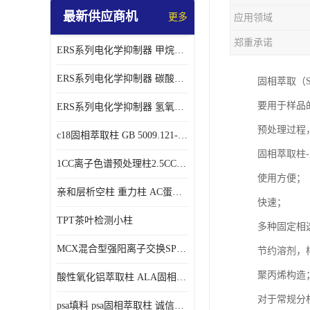
最新供应商机
更多
应用领域
郑重承诺
ERS系列电化学抑制器 甲烷磺酸体系 实验器材
ERS系列电化学抑制器 碳酸盐体系 实验科研仪器 适配离子色谱仪产品
固相萃取（S
要用于样品
ERS系列电化学抑制器 氢氧根体系 检测灵敏度高 适用梯度淋洗 实验耗材
预处理过程
c18固相萃取柱 GB 5009.121-2016 spe柱
固相萃取柱
1CC离子色谱预处理柱2.5CC 50支/盒
使用方便；
亲和层析空柱 重力柱 AC蛋白纯化柱 蛋白层析柱
快速；
TPT茶叶检测小柱
多种固定相
MCX混合型强阳离子交换SPE柱60mg/3ml
节约溶剂，
聚丙烯构造
酸性氧化铝萃取柱 ALA固相萃取柱
对于常规分
psa填料 psa固相萃取柱 诚信经营 来电咨询