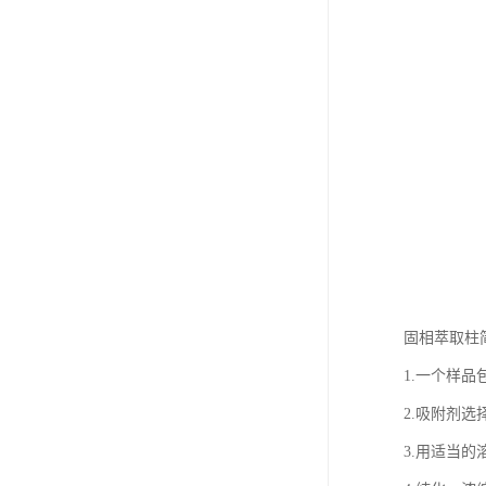
固相萃取柱
1.一个样
2.吸附剂
3.用适当