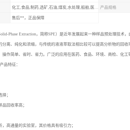
化工,食品,制药,选矿,石油,煤炭,水处理,船舶,医用,制药,冶金,纺织,其他
产品规格
售后**，正品保障
olid-Phase Extraction，简称SPE）是近年发展起来一种样品预
的分离、纯化和浓缩，与传统的液液萃取法相比较可以提高分析物的回收
，操作简单、省时、省力。广泛的应用在医药、食品、环境、商检、化工
-产品特征：
选择；
样品回收率高；
；
析，高通量的实验室，其价格具有吸引力；