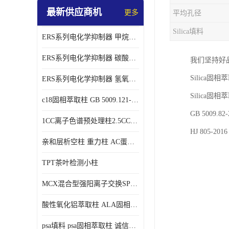
最新供应商机
更多
平均孔径
Silica填料
ERS系列电化学抑制器 甲烷磺酸体系 实验器材
ERS系列电化学抑制器 碳酸盐体系 实验科研仪器 适配离子色谱仪产品
我们坚持好
Silica
ERS系列电化学抑制器 氢氧根体系 检测灵敏度高 适用梯度淋洗 实验耗材
Silica固
c18固相萃取柱 GB 5009.121-2016 spe柱
GB 5009
1CC离子色谱预处理柱2.5CC 50支/盒
HJ 805-
亲和层析空柱 重力柱 AC蛋白纯化柱 蛋白层析柱
TPT茶叶检测小柱
MCX混合型强阳离子交换SPE柱60mg/3ml
酸性氧化铝萃取柱 ALA固相萃取柱
psa填料 psa固相萃取柱 诚信经营 来电咨询