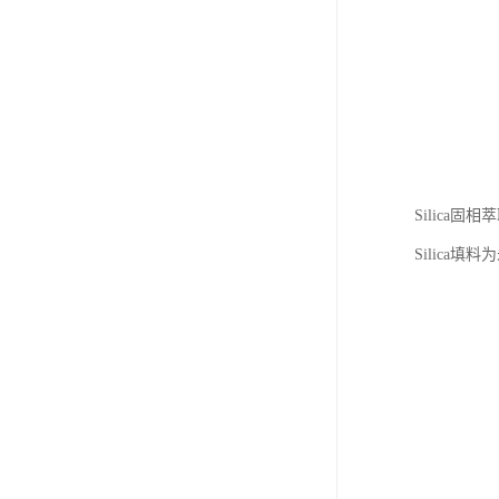
Silica
Silic