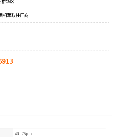
庄裕华区
ca固相萃取柱厂商
5913
40- 75μm