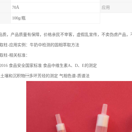
70Å
应用
100g/瓶
品质，产品质量有保障，价格亲民不宰客，虚假乱宣传，不卖伪虏产品，
固相萃取柱-应用实例：牛奶中检测的固相萃取方法
相萃取柱-相关标准：
.82-2016 ⻝品安全国家标准 ⻝品中维⽣素A、D、E的测定
2016 ⼟壤和沉积物多环芳烃的测定 ⽓相⾊谱-质谱法