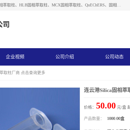
河北艺心逸意科技有限公司主营：C18固相萃取柱、Florisil固相萃取柱、HLB固相萃取柱、MCX固相萃取柱、QuEChERS、固相萃取空柱、针式过滤器 、固相萃取柱、黄曲霉毒素亲和柱。全国咨询热线：18630105913。河北艺心逸意科技有限公司接受来样定做，我们秉承着“顾客至上，锐意进取”的经营理念，坚持客户至上的原则为广大客户提供优质的服务，欢迎广大客户惠顾！免费咨询！
公司
企业视频
公司介绍
公司动态
a固相萃取柱厂商 点击查询更多
连云港Silica固
50.00
价格：
元/盒 
产品数量：
1000.00盒