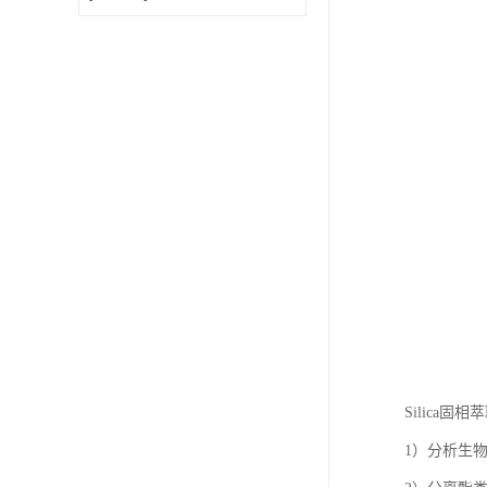
Silica固
1）分析生