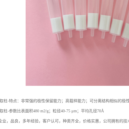
a固相萃取柱-特点：非常强的极性保留能力；高载样能力；可分离结构相似的极
相萃取柱-参数比表面积480 m2/g；粒径40-75 μm；平均孔径70Å
企业，品良，多年经验，客户认可，种类齐全，价格实惠，公司拥有的技