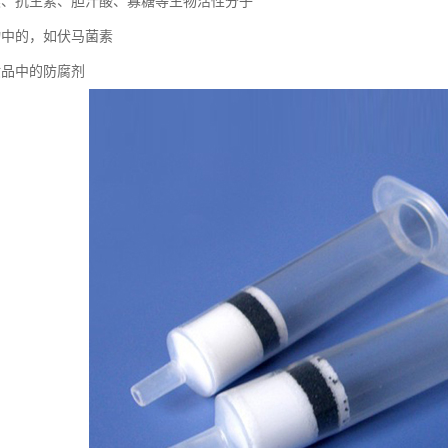
类、抗生素、胆汁酸、寡糖等生物活性分子
物中的，如伏马菌素
妆品中的防腐剂