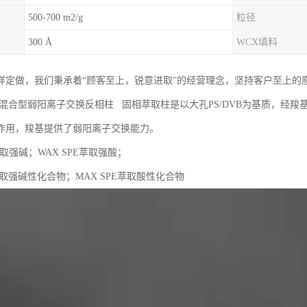
500-700 m2/g
粒径
300 Å
WCX填料
样定做，我们秉承着“顾客至上，锐意进取”的经营理念，坚持客户至上的
PWC混合型弱阳离子交换反相柱 固相萃取柱是以大孔PS/DVB为基质，
作用，羧基提供了弱阳离子交换能力。
E萃取强碱；WAX SPE萃取强酸；
E萃取强碱性化合物；MAX SPE萃取酸性化合物