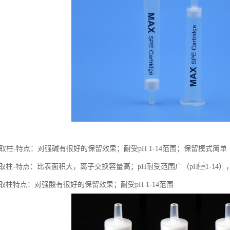
取柱-特点：对强碱有很好的保留效果；耐受pH 1-14范围；保留模式简单
取柱-特点：比表面积大，离子交换容量高；pH耐受范围⼴（pH1-14
取柱特点：对强酸有很好的保留效果；耐受pH 1-14范围