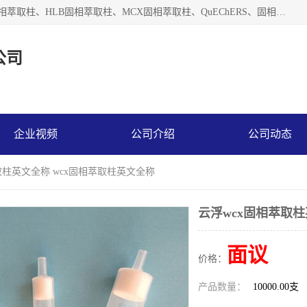
河北艺心逸意科技有限公司主营：C18固相萃取柱、Florisil固相萃取柱、HLB固相萃取柱、MCX固相萃取柱、QuEChERS、固相萃取空柱、针式过滤器 、固相萃取柱、黄曲霉毒素亲和柱。全国咨询热线：18630105913。河北艺心逸意科技有限公司接受来样定做，我们秉承着“顾客至上，锐意进取”的经营理念，坚持客户至上的原则为广大客户提供优质的服务，欢迎广大客户惠顾！免费咨询！
公司
企业视频
公司介绍
公司动态
取柱英文全称 wcx固相萃取柱英文全称
云浮wcx固相萃取柱
面议
价格：
产品数量：
10000.00支