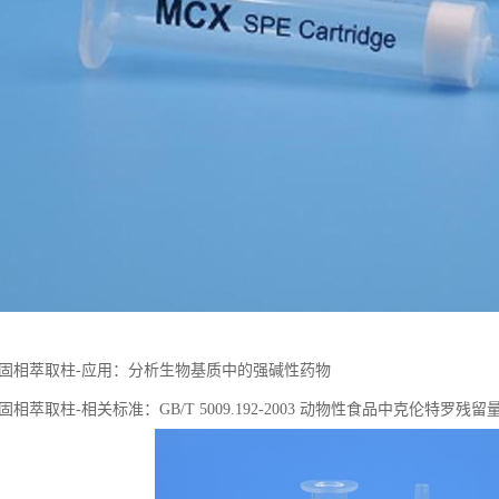
PWC固相萃取柱-应用：分析生物基质中的强碱性药物
WC固相萃取柱-相关标准：GB/T 5009.192-2003 动物性⻝品中克伦特罗残