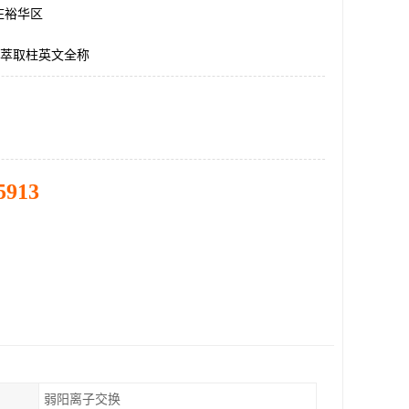
庄裕华区
相萃取柱英文全称
5913
弱阳离子交换