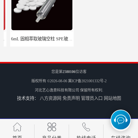
6mL 固相萃取玻璃空柱 SPE玻璃空柱
离子色谱前处理小柱​
您是第
2580106
位访客
版权所有 ©2026-08-06
冀ICP备2021001332号-2
河北艺心逸意科技有限公司
保留所有权利.
技术支持：
八方资源网
免责声明
管理员入口
网站地图
HLB固相萃取柱 PEP固相萃取柱 PLS固相萃取柱