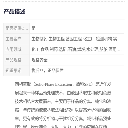
产品描述
是否提供OEM代加工
是
主要客户
生物制药 生物工程 基因工程 化工厂 检测机构 实验室
应用领域
化工,食品,制药,选矿,石油,煤炭,水处理,船舶,医用,制药,冶金,纺织,其他
产品规格
规格齐全
郑重承诺
售后**，正品保障
固相萃取（Solid-Phase Extraction，简称SPE）是近年发
展起来一种样品预处理技术，由液固萃取柱和液相色谱
技术相结合发展而来，主要用于样品的分离、纯化和浓
缩，与传统的液液萃取法相比较可以提高分析物的回收
率，更有效的将分析物与干扰组分分离，减少样品预处
理过程，操作简单、省时、省力。广泛的应用在医药、