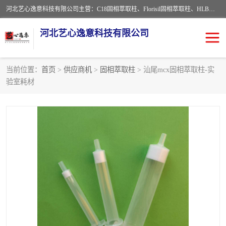
河北艺心逸意科技有限公司主营：C18固相萃取柱、Florisil固相萃取柱、HLB固相萃取柱、MCX固相萃取柱、QuEChERS、固相萃取空柱、针式过滤器 、固相萃取柱、黄曲霉毒素亲和柱。全国咨询热线：18630105913。河北艺心逸意科技有限公司接受来样定做，我们秉承着“顾客至上，锐意进取”的经营理念，坚持客户至上的原则为广大客户提供优质的服务，欢迎广大客户惠顾！免费咨询！
河北艺心逸意科技有限公司
当前位置：
首页
>
供应商机
>
固相萃取柱
> 汕尾mcx固相萃取柱-实
验室耗材
固相萃取柱
固相萃取专用柱
离子色谱预处理柱
免疫亲和柱
QuEChERS
SPE填料
ELISA试剂盒
过滤器/滤膜
多功能净化柱
SPE配件
萃取装置
96孔板