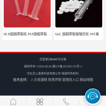
HLB固相萃取柱 PEP固相萃取柱 PLS固相萃取柱
6mL 固相萃取玻璃空柱 SPE玻璃空柱
您是第
2581447
位访客
版权所有 ©2026-08-06
冀ICP备2021001332号-2
河北艺心逸意科技有限公司
保留所有权利.
技术支持：
八方资源网
免责声明
管理员入口
网站地图
离子色谱前处理小柱​