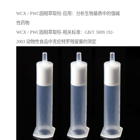
WCX / PWC固相萃取柱-应用：分析生物基质中的强碱
性药物
WCX / PWC固相萃取柱-相关标准：GB/T 5009.192-
2003 动物性⻝品中克伦特罗残留量的测定