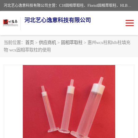
河北艺心逸意科技有限公司主营：C18固相萃取柱、Florisil固相萃取柱、HLB固相萃取柱、MCX固相萃取柱、QuEChERS、固相萃取空柱、针式过滤器 、固相萃取柱、黄曲霉毒素亲和柱。全国咨询热线：18630105913。河北艺心逸意科技有限公司接受来样定做，我们秉承着“顾客至上，锐意进取”的经营理念，坚持客户至上的原则为广大客户提供优质的服务，欢迎广大客户惠顾！免费咨询！
河北艺心逸意科技有限公司
当前位置：
首页
>
供应商机
>
固相萃取柱
> 惠州wcx柱和hlb柱填充
物 wcx固相萃取柱的使用
固相萃取柱
固相萃取专用柱
离子色谱预处理柱
免疫亲和柱
QuEChERS
SPE填料
ELISA试剂盒
过滤器/滤膜
多功能净化柱
SPE配件
萃取装置
96孔板