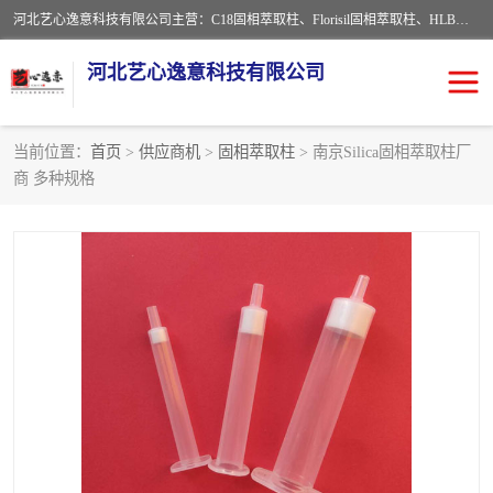
河北艺心逸意科技有限公司主营：C18固相萃取柱、Florisil固相萃取柱、HLB固相萃取柱、MCX固相萃取柱、QuEChERS、固相萃取空柱、针式过滤器 、固相萃取柱、黄曲霉毒素亲和柱。全国咨询热线：18630105913。河北艺心逸意科技有限公司接受来样定做，我们秉承着“顾客至上，锐意进取”的经营理念，坚持客户至上的原则为广大客户提供优质的服务，欢迎广大客户惠顾！免费咨询！
河北艺心逸意科技有限公司
当前位置：
首页
>
供应商机
>
固相萃取柱
> 南京Silica固相萃取柱厂
商 多种规格
固相萃取柱
固相萃取专用柱
离子色谱预处理柱
免疫亲和柱
QuEChERS
SPE填料
ELISA试剂盒
过滤器/滤膜
多功能净化柱
SPE配件
萃取装置
96孔板