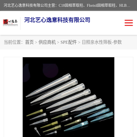
河北艺心逸意科技有限公司主营：C18固相萃取柱、Florisil固相萃取柱、HLB固相萃取柱、MCX固相萃取柱、QuEChERS、固相萃取空柱、针式过滤器 、固相萃取柱、黄曲霉毒素亲和柱。全国咨询热线：18630105913。河北艺心逸意科技有限公司接受来样定做，我们秉承着“顾客至上，锐意进取”的经营理念，坚持客户至上的原则为广大客户提供优质的服务，欢迎广大客户惠顾！免费咨询！
河北艺心逸意科技有限公司
当前位置：
首页
>
供应商机
>
SPE配件
> 日照亲水性筛板-参数
固相萃取柱
固相萃取专用柱
离子色谱预处理柱
免疫亲和柱
QuEChERS
SPE填料
ELISA试剂盒
过滤器/滤膜
多功能净化柱
SPE配件
萃取装置
96孔板