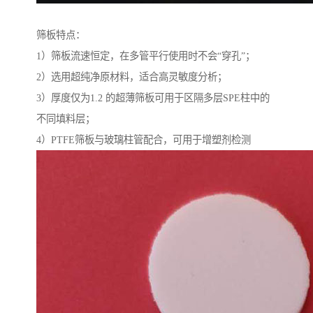
筛板特点：
1）筛板流速恒定，在多管平行使用时不会“穿孔”；
2）选用超纯净原材料，适合高灵敏度分析；
3）厚度仅为1.2 的超薄筛板可用于区隔多层SPE柱中的
不同填料层；
4）PTFE筛板与玻璃柱管配合，可用于增塑剂检测