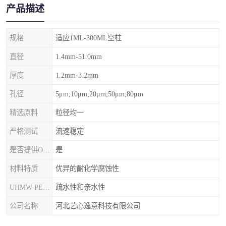
产品描述
规格
适应1ML-300ML空柱
直径
1.4mm-51.0mm
厚度
1.2mm-3.2mm
孔径
5μm;10μm;20μm;50μm;80μm
精选原料
粒径均一
严格测试
流速稳定
是否提供OEM代加工
是
材料特质
优异的耐化学腐蚀性
UHMW-PE筛板
疏水性和亲水性
公司名称
河北艺心逸意科技有限公司