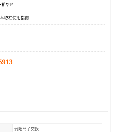
庄裕华区
相萃取柱使用指南
5913
弱阳离子交换