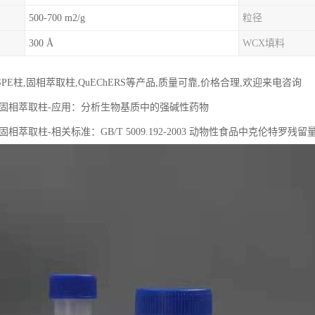
500-700 m2/g
粒径
300 Å
WCX填料
PE柱,固相萃取柱,QuEChERS等产品,质量可靠,价格合理,欢迎来电咨询
PWC固相萃取柱-应用：分析生物基质中的强碱性药物
WC固相萃取柱-相关标准：GB/T 5009.192-2003 动物性⻝品中克伦特罗残