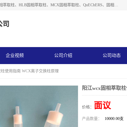
河北艺心逸意科技有限公司主营：C18固相萃取柱、Florisil固相萃取柱、HLB固相萃取柱、MCX固相萃取柱、QuEChERS、固相萃取空柱、针式过滤器 、固相萃取柱、黄曲霉毒素亲和柱。全国咨询热线：18630105913。河北艺心逸意科技有限公司接受来样定做，我们秉承着“顾客至上，锐意进取”的经营理念，坚持客户至上的原则为广大客户提供优质的服务，欢迎广大客户惠顾！免费咨询！
公司
企业视频
公司介绍
公司动态
萃取柱使用指南 WCX离子交换柱原理
阳江wcx固相萃取
面议
价格：
产品数量：
10000.00支