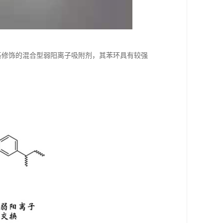
经羧基修饰的混合型弱阳离子吸附剂，其苯环具有较强