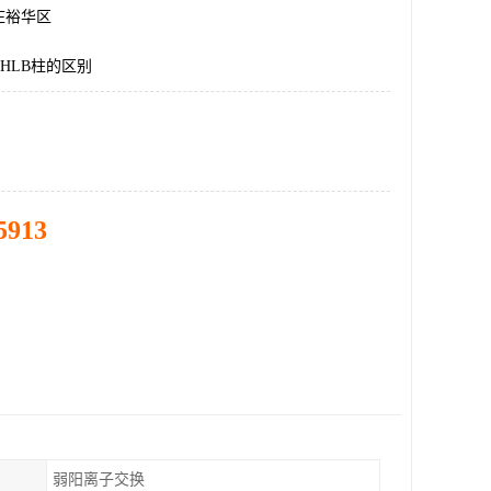
庄裕华区
与HLB柱的区别
5913
弱阳离子交换