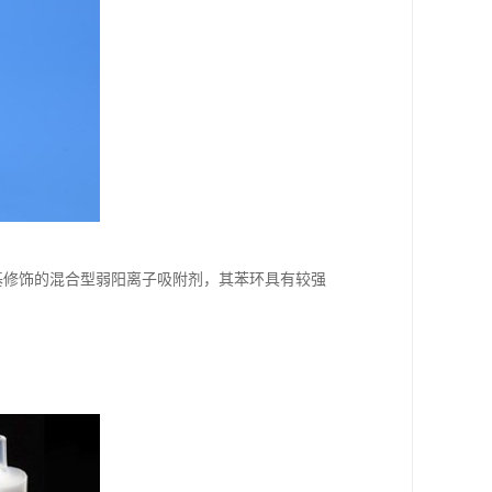
经羧基修饰的混合型弱阳离子吸附剂，其苯环具有较强