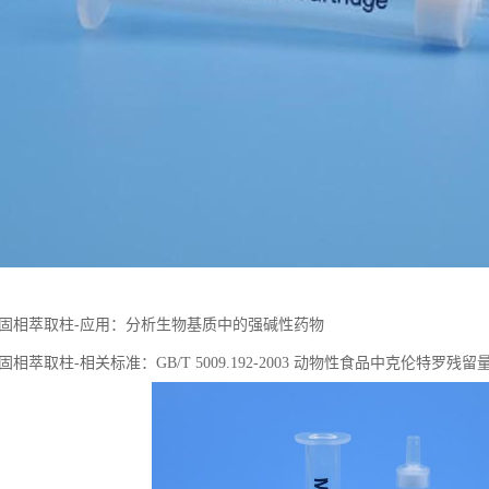
PWC固相萃取柱-应用：分析生物基质中的强碱性药物
WC固相萃取柱-相关标准：GB/T 5009.192-2003 动物性⻝品中克伦特罗残