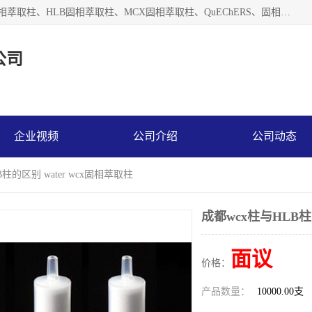
河北艺心逸意科技有限公司主营：C18固相萃取柱、Florisil固相萃取柱、HLB固相萃取柱、MCX固相萃取柱、QuEChERS、固相萃取空柱、针式过滤器 、固相萃取柱、黄曲霉毒素亲和柱。全国咨询热线：18630105913。河北艺心逸意科技有限公司接受来样定做，我们秉承着“顾客至上，锐意进取”的经营理念，坚持客户至上的原则为广大客户提供优质的服务，欢迎广大客户惠顾！免费咨询！
公司
企业视频
公司介绍
公司动态
B柱的区别 water wcx固相萃取柱
成都wcx柱与HLB柱
面议
价格：
产品数量：
10000.00支