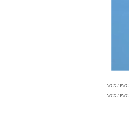
WCX / 
WCX / P