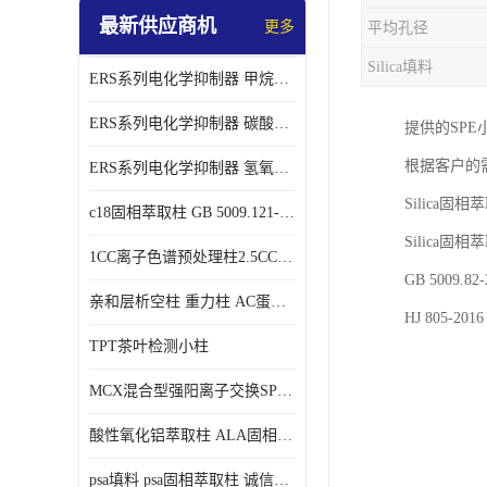
最新供应商机
更多
平均孔径
Silica填料
ERS系列电化学抑制器 甲烷磺酸体系 实验器材
ERS系列电化学抑制器 碳酸盐体系 实验科研仪器 适配离子色谱仪产品
提供的SPE小
根据客户的
ERS系列电化学抑制器 氢氧根体系 检测灵敏度高 适用梯度淋洗 实验耗材
Silica
c18固相萃取柱 GB 5009.121-2016 spe柱
Silica固
1CC离子色谱预处理柱2.5CC 50支/盒
GB 5009
亲和层析空柱 重力柱 AC蛋白纯化柱 蛋白层析柱
HJ 805-
TPT茶叶检测小柱
MCX混合型强阳离子交换SPE柱60mg/3ml
酸性氧化铝萃取柱 ALA固相萃取柱
psa填料 psa固相萃取柱 诚信经营 来电咨询