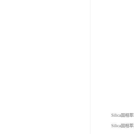
Silic
Silica固