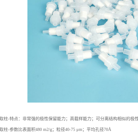
a固相萃取柱-特点：非常强的极性保留能力；高载样能力；可分离结构相似的极
相萃取柱-参数比表面积480 m2/g；粒径40-75 μm；平均孔径70Å