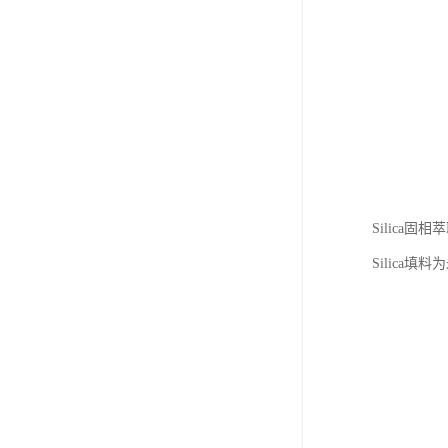
Silica
Silic