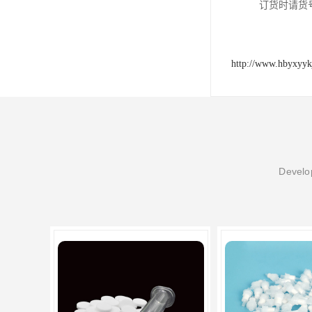
订货时请货
http://www.hbyxyyk
Develop