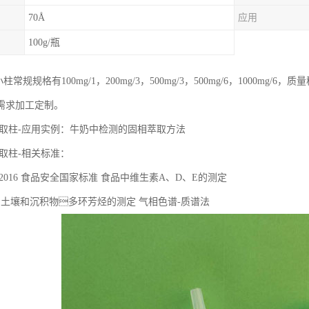
70Å
应用
100g/瓶
柱常规规格有100mg/1，200mg/3，500mg/3，500mg/6，1000m
需求加工定制。
固相萃取柱-应用实例：牛奶中检测的固相萃取方法
相萃取柱-相关标准：
.82-2016 ⻝品安全国家标准 ⻝品中维⽣素A、D、E的测定
2016 ⼟壤和沉积物多环芳烃的测定 ⽓相⾊谱-质谱法