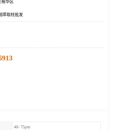
庄裕华区
a固相萃取柱批发
5913
40- 75μm