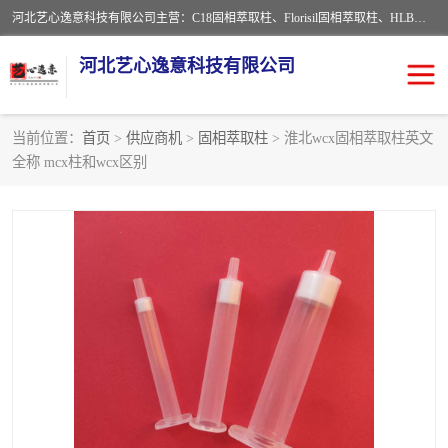
河北艺心逸意科技有限公司主营：C18固相萃取柱、Florisil固相萃取柱、HLB固相萃取柱、MCX固相萃取柱、QuEChERS、固相萃取空柱、针式过滤器 、固相萃取柱、黄曲霉毒素亲和柱。全国咨询热线：18630105913。河北艺心逸意科技有限公司接受来样定做，我们秉承着“顾客至上，锐意进取”的经营理念，坚持客户至上的原则为广大客户提供优质的服务，欢迎广大客户惠顾！免费咨询！
河北艺心逸意科技有限公司
当前位置：
首页
>
供应商机
>
固相萃取柱
> 淮北wcx固相萃取柱英文
全称 mcx柱和wcx区别
固相萃取柱
固相萃取专用柱
离子色谱预处理柱
免疫亲和柱
QuEChERS
SPE填料
ELISA试剂盒
过滤器/滤膜
多功能净化柱
SPE配件
萃取装置
96孔板