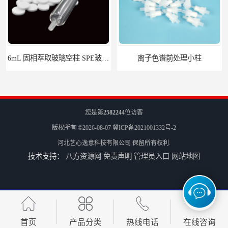
6mL 固相萃取玻璃空柱 SPE玻璃空柱
离子色谱前处理小柱​
您是第
2582244
位访客
版权所有 ©2026-08-07
冀ICP备2021001332号-2
河北艺心逸意科技有限公司
保留所有权利.
技术支持：
八方资源网
免责声明
管理员入口
网站地图
HLB固相萃取柱 PEP固相萃取柱 PLS固相萃取柱
首页
产品分类
热线电话
在线咨询