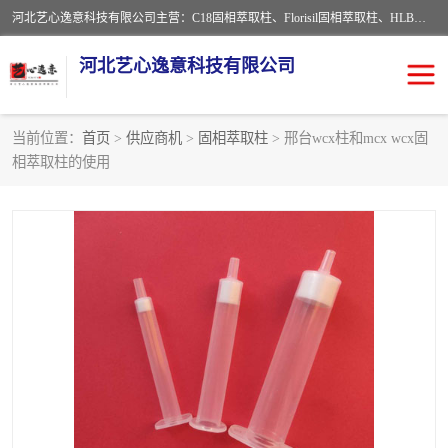
河北艺心逸意科技有限公司主营：C18固相萃取柱、Florisil固相萃取柱、HLB固相萃取柱、MCX固相萃取柱、QuEChERS、固相萃取空柱、针式过滤器 、固相萃取柱、黄曲霉毒素亲和柱。全国咨询热线：18630105913。河北艺心逸意科技有限公司接受来样定做，我们秉承着“顾客至上，锐意进取”的经营理念，坚持客户至上的原则为广大客户提供优质的服务，欢迎广大客户惠顾！免费咨询！
河北艺心逸意科技有限公司
当前位置：
首页
>
供应商机
>
固相萃取柱
> 邢台wcx柱和mcx wcx固
相萃取柱的使用
固相萃取柱
固相萃取专用柱
离子色谱预处理柱
免疫亲和柱
QuEChERS
SPE填料
ELISA试剂盒
过滤器/滤膜
多功能净化柱
SPE配件
萃取装置
96孔板