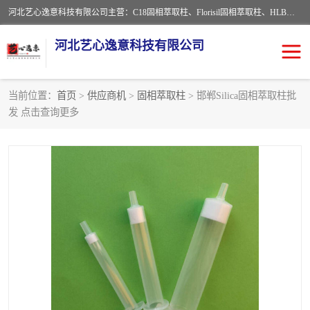
河北艺心逸意科技有限公司主营：C18固相萃取柱、Florisil固相萃取柱、HLB固相萃取柱、MCX固相萃取柱、QuEChERS、固相萃取空柱、针式过滤器 、固相萃取柱、黄曲霉毒素亲和柱。全国咨询热线：18630105913。河北艺心逸意科技有限公司接受来样定做，我们秉承着“顾客至上，锐意进取”的经营理念，坚持客户至上的原则为广大客户提供优质的服务，欢迎广大客户惠顾！免费咨询！
河北艺心逸意科技有限公司
当前位置：
首页
>
供应商机
>
固相萃取柱
> 邯郸Silica固相萃取柱批
发 点击查询更多
固相萃取柱
固相萃取专用柱
离子色谱预处理柱
免疫亲和柱
QuEChERS
SPE填料
ELISA试剂盒
过滤器/滤膜
多功能净化柱
SPE配件
萃取装置
96孔板