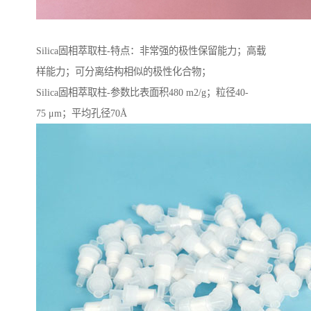
Silica固相萃取柱-特点：非常强的极性保留能力；高载
样能力；可分离结构相似的极性化合物；
Silica固相萃取柱-参数比表面积480 m2/g；粒径40-
75 μm；平均孔径70Å