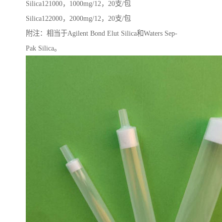
Silica121000，1000mg/12，20支/包
Silica122000，2000mg/12，20支/包
附注：相当于Agilent Bond Elut Silica和Waters Sep-
Pak Silica。