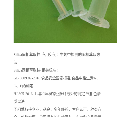
Silica固相萃取柱-应用实例：牛奶中检测的固相萃取方
法
Silica固相萃取柱-相关标准：
GB 5009.82-2016 ⻝品安全国家标准 ⻝品中维⽣素A、
D、E的测定
HJ 805-2016 ⼟壤和沉积物多环芳烃的测定 ⽓相⾊谱-
质谱法
固相萃取柱企业，品良，多年经验，客户认可，种类齐