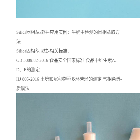
Silica固相萃取柱-应用实例：牛奶中检测的固相萃取方
法
Silica固相萃取柱-相关标准：
GB 5009.82-2016 ⻝品安全国家标准 ⻝品中维⽣素A、
D、E的测定
HJ 805-2016 ⼟壤和沉积物多环芳烃的测定 ⽓相⾊谱-
质谱法