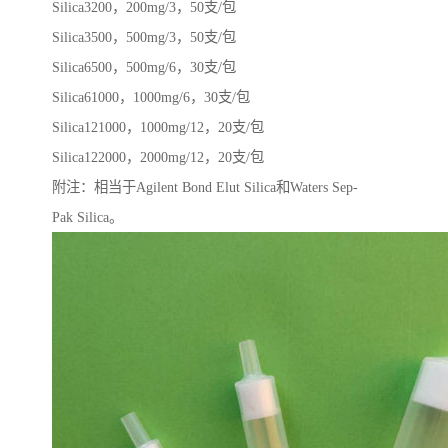
Silica3200，200mg/3，50支/包
Silica3500，500mg/3，50支/包
Silica6500，500mg/6，30支/包
Silica61000，1000mg/6，30支/包
Silica121000，1000mg/12，20支/包
Silica122000，2000mg/12，20支/包
附注：相当于Agilent Bond Elut Silica和Waters Sep-
Pak Silica。