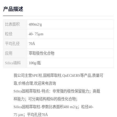
产品描述
比表面积
480m2/g
粒径
40- 75μm
平均孔径
70Å
应用
萃取极性化合物
Silica填料
100g/瓶
我公司主营SPE柱,固相萃取柱,QuEChERS等产品,质量可
靠,价格合理,欢迎来电咨询
Silica固相萃取柱-特点：非常强的极性保留能力；高载
样能力；可分离结构相似的极性化合物；
Silica固相萃取柱-参数比表面积480 m2/g；粒径40-
75 μm；平均孔径70Å