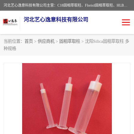
河北艺心逸意科技有限公司主营：C18固相萃取柱、Florisil固相萃取柱、HLB固相萃取柱、MCX固相萃取柱、QuEChERS、固相萃取空柱、针式过滤器 、固相萃取柱、黄曲霉毒素亲和柱。全国咨询热线：18630105913。河北艺心逸意科技有限公司接受来样定做，我们秉承着“顾客至上，锐意进取”的经营理念，坚持客户至上的原则为广大客户提供优质的服务，欢迎广大客户惠顾！免费咨询！
河北艺心逸意科技有限公司
当前位置：
首页
>
供应商机
>
固相萃取柱
> 沈阳Silica固相萃取柱 多
种规格
固相萃取柱
固相萃取专用柱
离子色谱预处理柱
免疫亲和柱
QuEChERS
SPE填料
ELISA试剂盒
过滤器/滤膜
多功能净化柱
SPE配件
萃取装置
96孔板