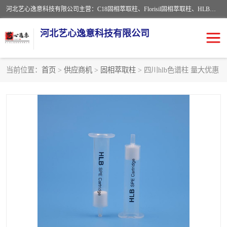
河北艺心逸意科技有限公司主营：C18固相萃取柱、Florisil固相萃取柱、HLB固相萃取柱、MCX固相萃取柱、QuEChERS、固相萃取空柱、针式过滤器 、固相萃取柱、黄曲霉毒素亲和柱。全国咨询热线：18630105913。河北艺心逸意科技有限公司接受来样定做，我们秉承着“顾客至上，锐意进取”的经营理念，坚持客户至上的原则为广大客户提供优质的服务，欢迎广大客户惠顾！免费咨询！
河北艺心逸意科技有限公司
当前位置：
首页
>
供应商机
>
固相萃取柱
> 四川hlb色谱柱 量大优惠
固相萃取柱
固相萃取专用柱
离子色谱预处理柱
免疫亲和柱
QuEChERS
SPE填料
ELISA试剂盒
过滤器/滤膜
多功能净化柱
SPE配件
萃取装置
96孔板