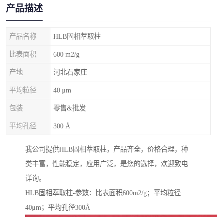
产品描述
产品名称
HLB固相萃取柱
比表面积
600 m2/g
产地
河北石家庄
平均粒径
40 μm
包装
零售&批发
平均孔径
300 Å
我公司提供HLB固相萃取柱，产品齐全，价格合理，种
类丰富，性能稳定，应用广泛，是您的选择，欢迎致电
详询。
HLB固相萃取柱-参数：比表面积600m2/g；平均粒径
40μm；平均孔径300Å