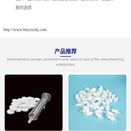
意的选择.
http://www.hbyxyykj.com
产品推荐
Development, design, production and sales in one of the manufacturing
enterprises