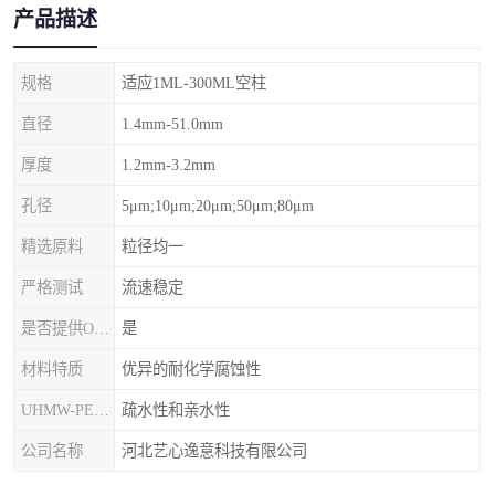
产品描述
规格
适应1ML-300ML空柱
直径
1.4mm-51.0mm
厚度
1.2mm-3.2mm
孔径
5μm;10μm;20μm;50μm;80μm
精选原料
粒径均一
严格测试
流速稳定
是否提供OEM代加工
是
材料特质
优异的耐化学腐蚀性
UHMW-PE筛板
疏水性和亲水性
公司名称
河北艺心逸意科技有限公司