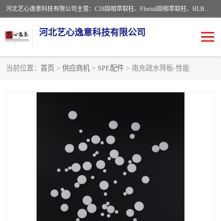
河北艺心逸意科技有限公司主营：C18固相萃取柱、Florisil固相萃取柱、HLB固相萃取柱、MCX固相萃取柱、QuEChERS、固相萃取空柱、针式过滤器 、固相萃取柱、黄曲霉毒素亲和柱。全国咨询热线：18630105913。河北艺心逸意科技有限公司接受来样定做，我们秉承着“顾客至上，锐意进取”的经营理念，坚持客户至上的原则为广大客户提供优质的服务，欢迎广大客户惠顾！免费咨询！
河北艺心逸意科技有限公司
当前位置：
首页
>
供应商机
>
SPE配件
> 南充疏水筛板-性能
固相萃取柱
固相萃取专用柱
离子色谱预处理柱
免疫亲和柱
QuEChERS
SPE填料
ELISA试剂盒
过滤器/滤膜
多功能净化柱
SPE配件
萃取装置
96孔板