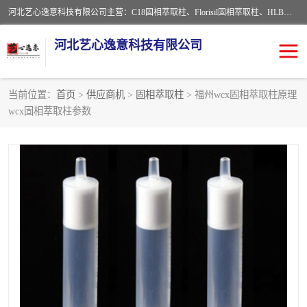
河北艺心逸意科技有限公司主营：C18固相萃取柱、Florisil固相萃取柱、HLB固相萃取柱、MCX固相萃取柱、QuEChERS、固相萃取空柱、针式过滤器 、固相萃取柱、黄曲霉毒素亲和柱。全国咨询热线：18630105913。河北艺心逸意科技有限公司接受来样定做，我们秉承着“顾客至上，锐意进取”的经营理念，坚持客户至上的原则为广大客户提供优质的服务，欢迎广大客户惠顾！免费咨询！
河北艺心逸意科技有限公司
当前位置：
首页
>
供应商机
>
固相萃取柱
> 福州wcx固相萃取柱原理
wcx固相萃取柱参数
固相萃取柱
固相萃取专用柱
离子色谱预处理柱
免疫亲和柱
QuEChERS
SPE填料
ELISA试剂盒
过滤器/滤膜
多功能净化柱
SPE配件
萃取装置
96孔板