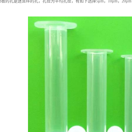
E筛板的孔是迷宫样的孔，孔径为平均孔径，有如下选择5μm，10μm，20μm，5