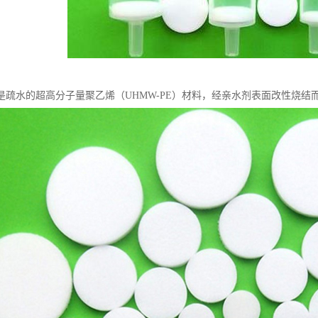
是疏水的超高分子量聚乙烯（UHMW-PE）材料，经亲水剂表面改性烧结