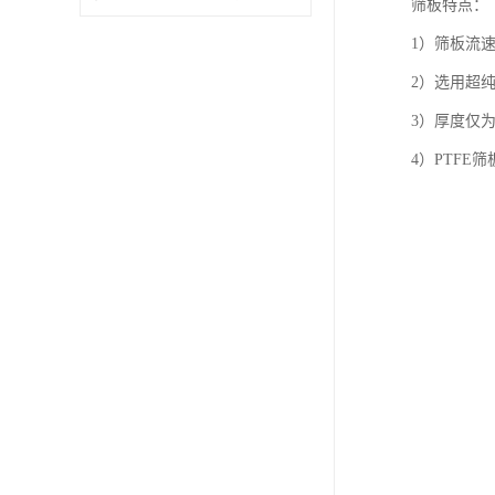
筛板特点：
1）筛板流
2）选用超
3）厚度仅为
4）PTF