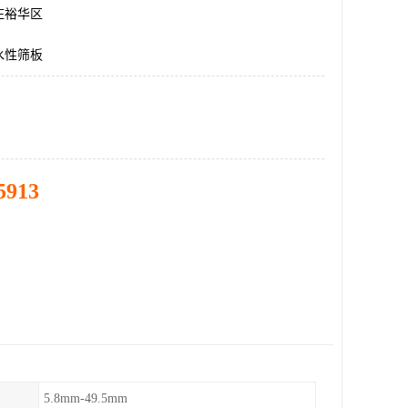
庄裕华区
水性筛板
5913
5.8mm-49.5mm