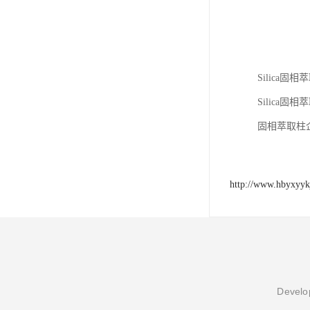
Silic
Silica固
固相萃取柱
http://www.hbyxyyk
Develop