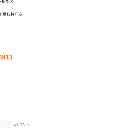
庄裕华区
a固相萃取柱厂商
5913
40- 75μm