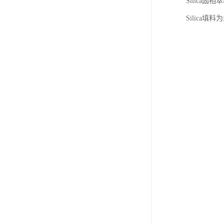
Silica
Silic