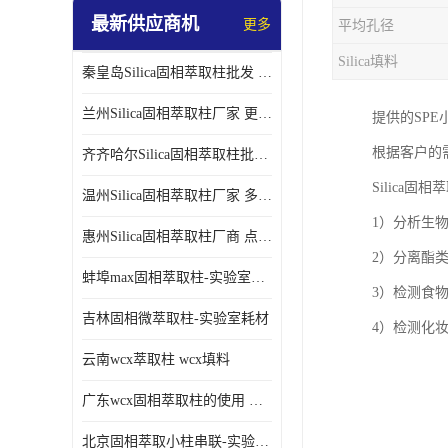
最新供应商机
更多
平均孔径
Silica填料
秦皇岛Silica固相萃取柱批发 更多请咨询
兰州Silica固相萃取柱厂家 更多请咨询
提供的SPE小
根据客户的
齐齐哈尔Silica固相萃取柱批发 更多请咨询
Silica固
温州Silica固相萃取柱厂家 多种规格
1）分析生
惠州Silica固相萃取柱厂商 点击查询更多
2）分离酯
蚌埠max固相萃取柱-实验室耗材
3）检测食
吉林固相微萃取柱-实验室耗材
4）检测化
云南wcx萃取柱 wcx填料
广东wcx固相萃取柱的使用 wcx固相萃取柱通用流程
北京固相萃取小柱串联-实验室耗材