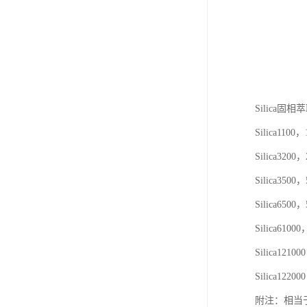
Silica固
Silica1100
Silica320
Silica350
Silica650
Silica610
Silica1210
Silica1220
附注：相当于Agil