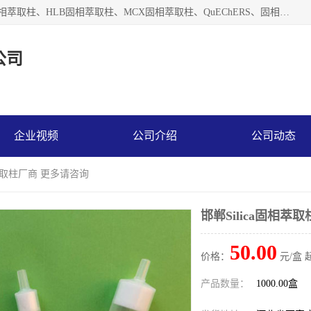
河北艺心逸意科技有限公司主营：C18固相萃取柱、Florisil固相萃取柱、HLB固相萃取柱、MCX固相萃取柱、QuEChERS、固相萃取空柱、针式过滤器 、固相萃取柱、黄曲霉毒素亲和柱。全国咨询热线：18630105913。河北艺心逸意科技有限公司接受来样定做，我们秉承着“顾客至上，锐意进取”的经营理念，坚持客户至上的原则为广大客户提供优质的服务，欢迎广大客户惠顾！免费咨询！
公司
企业视频
公司介绍
公司动态
相萃取柱厂商 更多请咨询
邯郸Silica固相萃
50.00
价格：
元/盒 
产品数量：
1000.00盒