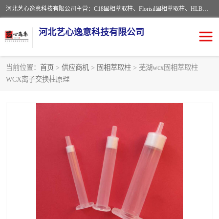
河北艺心逸意科技有限公司主营：C18固相萃取柱、Florisil固相萃取柱、HLB固相萃取柱、MCX固相萃取柱、QuEChERS、固相萃取空柱、针式过滤器 、固相萃取柱、黄曲霉毒素亲和柱。全国咨询热线：18630105913。河北艺心逸意科技有限公司接受来样定做，我们秉承着“顾客至上，锐意进取”的经营理念，坚持客户至上的原则为广大客户提供优质的服务，欢迎广大客户惠顾！免费咨询！
河北艺心逸意科技有限公司
当前位置：
首页
>
供应商机
>
固相萃取柱
> 芜湖wcx固相萃取柱
WCX离子交换柱原理
固相萃取柱
固相萃取专用柱
离子色谱预处理柱
免疫亲和柱
QuEChERS
SPE填料
ELISA试剂盒
过滤器/滤膜
多功能净化柱
SPE配件
萃取装置
96孔板