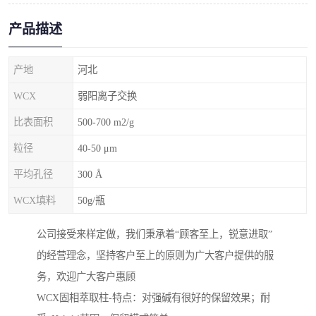
产品描述
产地
河北
WCX
弱阳离子交换
比表面积
500-700 m2/g
粒径
40-50 μm
平均孔径
300 Å
WCX填料
50g/瓶
公司接受来样定做，我们秉承着“顾客至上，锐意进取”
的经营理念，坚持客户至上的原则为广大客户提供的服
务，欢迎广大客户惠顾
WCX固相萃取柱-特点：对强碱有很好的保留效果；耐