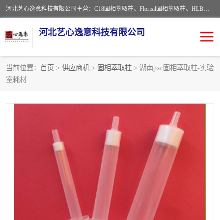
河北艺心逸意科技有限公司主营：C18固相萃取柱、Florisil固相萃取柱、HLB固相萃取柱、MCX固相萃取柱、QuEChERS、固相萃取空柱、针式过滤器 、固相萃取柱、黄曲霉毒素亲和柱。全国咨询热线：18630105913。河北艺心逸意科技有限公司接受来样定做，我们秉承着“顾客至上，锐意进取”的经营理念，坚持客户至上的原则为广大客户提供优质的服务，欢迎广大客户惠顾！免费咨询！
河北艺心逸意科技有限公司
当前位置：
首页
>
供应商机
>
固相萃取柱
> 湖南pxc固相萃取柱-实验
室耗材
固相萃取柱
固相萃取专用柱
离子色谱预处理柱
免疫亲和柱
QuEChERS
SPE填料
ELISA试剂盒
过滤器/滤膜
多功能净化柱
SPE配件
萃取装置
96孔板