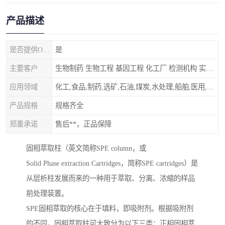
产品描述
是否提供OEM代加工
是
主要客户
生物制药 生物工程 基因工程 化工厂 检测机构 实验室
应用领域
化工,食品,制药,选矿,石油,煤炭,水处理,船舶,医用,制药,冶金,纺织,其他
产品规格
规格齐全
郑重承诺
售后**，正品保障
固相萃取柱（英文简称SPE column，或
Solid Phase extraction Cartridges，简称SPE cartridges）是
从层析柱发展而来的一种用于萃取、分离、浓缩的样品
前处理装置。
SPE固相萃取的核心在于填料，即吸附剂。根据吸附剂
的不同，固相萃取柱可大致分为以下三类：正相固相萃