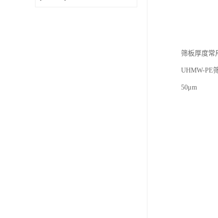
筛板厚度常用
UHMW-P
50μm