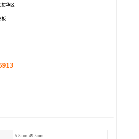
庄裕华区
筛板
5913
5.8mm-49.5mm