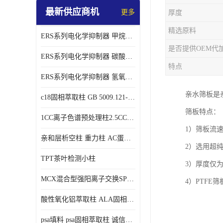
最新供应商机
更多
厚度
精选原料
ERS系列电化学抑制器 甲烷磺酸体系 实验器材
是否提供OEM代
ERS系列电化学抑制器 碳酸盐体系 实验科研仪器 适配离子色谱仪产品
特点
ERS系列电化学抑制器 氢氧根体系 检测灵敏度高 适用梯度淋洗 实验耗材
亲水筛板是
c18固相萃取柱 GB 5009.121-2016 spe柱
筛板特点：
1CC离子色谱预处理柱2.5CC 50支/盒
1）筛板流
亲和层析空柱 重力柱 AC蛋白纯化柱 蛋白层析柱
2）选用超
TPT茶叶检测小柱
3）厚度仅为
MCX混合型强阳离子交换SPE柱60mg/3ml
4）PTF
酸性氧化铝萃取柱 ALA固相萃取柱
psa填料 psa固相萃取柱 诚信经营 来电咨询