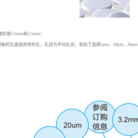
的是1.6mm和2.5mm；
E筛板的孔是迷宫样的孔，孔径为平均孔径，有如下选择5μm，10μm，20μm，5