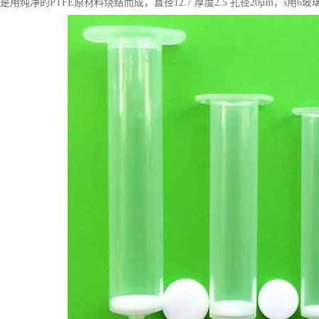
是用纯净的PTFE原材料烧结而成，直径12.7 厚度2.5 孔径20μm，s用6玻璃