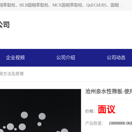
河北艺心逸意科技有限公司主营：C18固相萃取柱、Florisil固相萃取柱、HLB固相萃取柱、MCX固相萃取柱、QuEChERS、固相萃取空柱、针式过滤器 、固相萃取柱、黄曲霉毒素亲和柱。全国咨询热线：18630105913。河北艺心逸意科技有限公司接受来样定做，我们秉承着“顾客至上，锐意进取”的经营理念，坚持客户至上的原则为广大客户提供优质的服务，欢迎广大客户惠顾！免费咨询！
公司
企业视频
公司介绍
公司动态
使用方法及原理
沧州亲水性筛板-使
面议
价格：
产品数量：
10000000.0