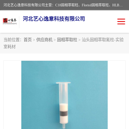
河北艺心逸意科技有限公司主营：C18固相萃取柱、Florisil固相萃取柱、HLB固相萃取柱、MCX固相萃取柱、QuEChERS、固相萃取空柱、针式过滤器 、固相萃取柱、黄曲霉毒素亲和柱。全国咨询热线：18630105913。河北艺心逸意科技有限公司接受来样定做，我们秉承着“顾客至上，锐意进取”的经营理念，坚持客户至上的原则为广大客户提供优质的服务，欢迎广大客户惠顾！免费咨询！
河北艺心逸意科技有限公司
当前位置：
首页
>
供应商机
>
固相萃取柱
> 汕头固相萃取氰柱-实验
室耗材
固相萃取柱
固相萃取专用柱
离子色谱预处理柱
免疫亲和柱
QuEChERS
SPE填料
ELISA试剂盒
过滤器/滤膜
多功能净化柱
SPE配件
萃取装置
96孔板