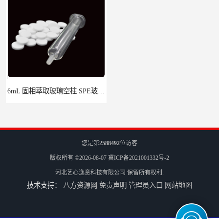
6mL 固相萃取玻璃空柱 SPE玻璃空柱
离子色谱前处理小柱​
您是第
2588492
位访客
版权所有 ©2026-08-07
冀ICP备2021001332号-2
河北艺心逸意科技有限公司
保留所有权利.
技术支持：
八方资源网
免责声明
管理员入口
网站地图
HLB固相萃取柱 PEP固相萃取柱 PLS固相萃取柱