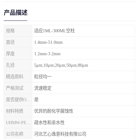
产品描述
规格
适应1ML-300ML空柱
直径
1.4mm-51.0mm
厚度
1.2mm-3.2mm
孔径
5μm;10μm;20μm;50μm;80μm
精选原料
粒径均一
严格测试
流速稳定
是否提供OEM代加工
是
材料特质
优异的耐化学腐蚀性
UHMW-PE筛板
疏水性和亲水性
公司名称
河北艺心逸意科技有限公司