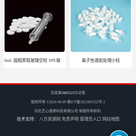
离子色谱前处理小柱​
HLB固相萃取柱 PEP固相萃取柱 PLS固相萃取柱
您是第
2605521
位访客
版权所有 ©2026-08-09
冀ICP备2021001332号-2
河北艺心逸意科技有限公司
保留所有权利.
技术支持：
八方资源网
免责声明
管理员入口
网站地图