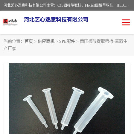
河北艺心逸意科技有限公司主营：C18固相萃取柱、Florisil固相萃取柱、HLB固相萃取柱、MCX固相萃取柱、QuEChERS、固相萃取空柱、针式过滤器 、固相萃取柱、黄曲霉毒素亲和柱。全国咨询热线：18630105913。河北艺心逸意科技有限公司接受来样定做，我们秉承着“顾客至上，锐意进取”的经营理念，坚持客户至上的原则为广大客户提供优质的服务，欢迎广大客户惠顾！免费咨询！
河北艺心逸意科技有限公司
当前位置：
首页
>
供应商机
>
SPE配件
> 莆田核酸提取筛板-萃取生
产厂家
固相萃取柱
固相萃取专用柱
离子色谱预处理柱
免疫亲和柱
QuEChERS
SPE填料
ELISA试剂盒
过滤器/滤膜
多功能净化柱
SPE配件
萃取装置
96孔板