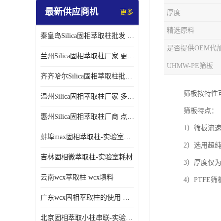
最新供应商机
更多
厚度
精选原料
秦皇岛Silica固相萃取柱批发 更多请咨询
是否提供OEM代
兰州Silica固相萃取柱厂家 更多请咨询
UHMW-PE筛板
齐齐哈尔Silica固相萃取柱批发 更多请咨询
筛板按特性
温州Silica固相萃取柱厂家 多种规格
筛板特点：
惠州Silica固相萃取柱厂商 点击查询更多
1）筛板流
蚌埠max固相萃取柱-实验室耗材
2）选用超
吉林固相微萃取柱-实验室耗材
3）厚度仅为
云南wcx萃取柱 wcx填料
4）PTF
广东wcx固相萃取柱的使用 wcx固相萃取柱通用流程
北京固相萃取小柱串联-实验室耗材