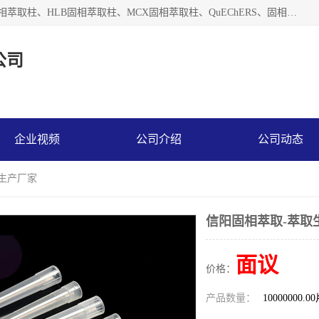
河北艺心逸意科技有限公司主营：C18固相萃取柱、Florisil固相萃取柱、HLB固相萃取柱、MCX固相萃取柱、QuEChERS、固相萃取空柱、针式过滤器 、固相萃取柱、黄曲霉毒素亲和柱。全国咨询热线：18630105913。河北艺心逸意科技有限公司接受来样定做，我们秉承着“顾客至上，锐意进取”的经营理念，坚持客户至上的原则为广大客户提供优质的服务，欢迎广大客户惠顾！免费咨询！
公司
企业视频
公司介绍
公司动态
取生产厂家
信阳固相萃取-萃取
面议
价格：
产品数量：
10000000.0