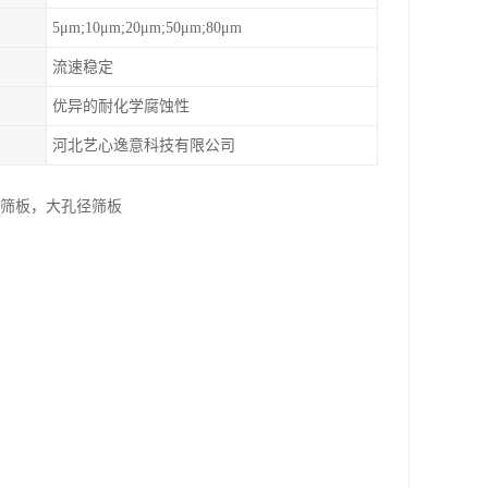
5μm;10μm;20μm;50μm;80μm
流速稳定
优异的耐化学腐蚀性
河北艺心逸意科技有限公司
维筛板，大孔径筛板