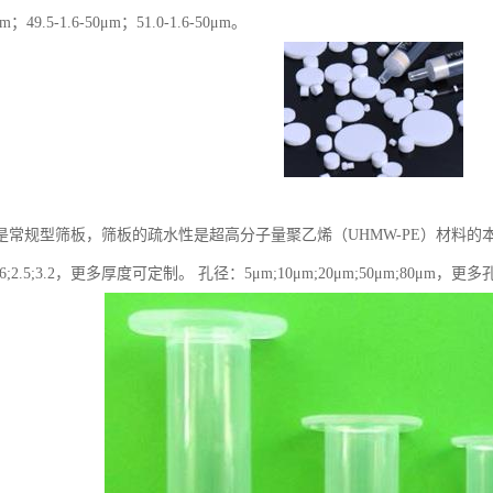
0μm；49.5-1.6-50μm；51.0-1.6-50μm。
是常规型筛板，筛板的疏水性是超高分子量聚乙烯（UHMW-PE）材料的
.6;2.5;3.2，更多厚度可定制。 孔径：5μm;10μm;20μm;50μm;80μm，