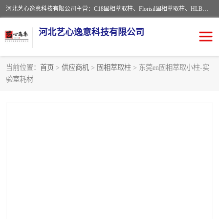
河北艺心逸意科技有限公司主营：C18固相萃取柱、Florisil固相萃取柱、HLB固相萃取柱、MCX固相萃取柱、QuEChERS、固相萃取空柱、针式过滤器 、固相萃取柱、黄曲霉毒素亲和柱。全国咨询热线：18630105913。河北艺心逸意科技有限公司接受来样定做，我们秉承着“顾客至上，锐意进取”的经营理念，坚持客户至上的原则为广大客户提供优质的服务，欢迎广大客户惠顾！免费咨询！
河北艺心逸意科技有限公司
当前位置：
首页
>
供应商机
>
固相萃取柱
> 东莞en固相萃取小柱-实
验室耗材