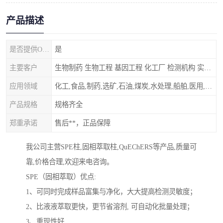
产品描述
是否提供OEM代加工
是
主要客户
生物制药 生物工程 基因工程 化工厂 检测机构 实验室
应用领域
化工,食品,制药,选矿,石油,煤炭,水处理,船舶,医用,制药,冶金,纺织,其他
产品规格
规格齐全
郑重承诺
售后**，正品保障
我公司主营SPE柱,固相萃取柱,QuEChERS等产品,质量可
靠,价格合理,欢迎来电咨询。
SPE（固相萃取）优点:
1、可同时完成样品富集与净化，大大提高检测灵敏度；
2、比液液萃取更快，更节省溶剂, 可自动化批量处理；
3、重现性好