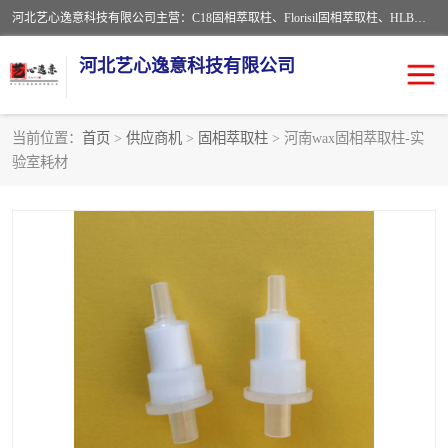
河北艺心逸意科技有限公司主营：C18固相萃取柱、Florisil固相萃取柱、HLB固相萃取柱、MCX固相萃取柱、QuEChERS、固相萃取空柱、针式过滤器 、固相萃取柱、黄曲霉毒素亲和柱。全国咨询热线：18630105913。河北艺心逸意科技有限公司接受来样定做，我们秉承着“顾客至上，锐意进取”的经营理念，坚持客户至上的原则为广大客户提供优质的服务，欢迎广大客户惠顾！免费咨询！
河北艺心逸意科技有限公司
当前位置：
首页
>
供应商机
>
固相萃取柱
> 河南wax固相萃取柱-实
验室耗材
固相萃取柱
固相萃取专用柱
离子色谱预处理柱
免疫亲和柱
QuEChERS
SPE填料
ELISA试剂盒
过滤器/滤膜
多功能净化柱
SPE配件
萃取装置
96孔板