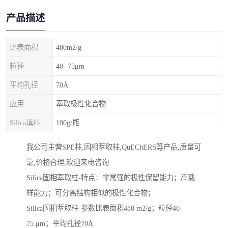
产品描述
比表面积
480m2/g
粒径
40- 75μm
平均孔径
70Å
应用
萃取极性化合物
Silica填料
100g/瓶
我公司主营SPE柱,固相萃取柱,QuEChERS等产品,质量可
靠,价格合理,欢迎来电咨询
Silica固相萃取柱-特点：非常强的极性保留能力；高载
样能力；可分离结构相似的极性化合物；
Silica固相萃取柱-参数比表面积480 m2/g；粒径40-
75 μm；平均孔径70Å