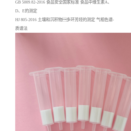
GB 5009.82-2016 ⻝品安全国家标准 ⻝品中维⽣素A、
D、E的测定
HJ 805-2016 ⼟壤和沉积物多环芳烃的测定 ⽓相⾊谱-
质谱法