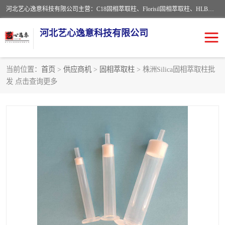
河北艺心逸意科技有限公司主营：C18固相萃取柱、Florisil固相萃取柱、HLB固相萃取柱、MCX固相萃取柱、QuEChERS、固相萃取空柱、针式过滤器 、固相萃取柱、黄曲霉毒素亲和柱。全国咨询热线：18630105913。河北艺心逸意科技有限公司接受来样定做，我们秉承着“顾客至上，锐意进取”的经营理念，坚持客户至上的原则为广大客户提供优质的服务，欢迎广大客户惠顾！免费咨询！
河北艺心逸意科技有限公司
当前位置：
首页
>
供应商机
>
固相萃取柱
> 株洲Silica固相萃取柱批
发 点击查询更多
固相萃取柱
固相萃取专用柱
离子色谱预处理柱
免疫亲和柱
QuEChERS
SPE填料
ELISA试剂盒
过滤器/滤膜
多功能净化柱
SPE配件
萃取装置
96孔板