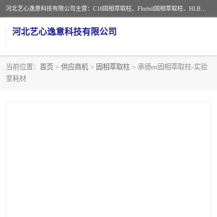
河北艺心逸意科技有限公司主营：C18固相萃取柱、Florisil固相萃取柱、HLB固相萃取柱、MCX固相萃取柱、QuEChERS、固相萃取空柱、针式过滤器 、固相萃取柱、黄曲霉毒素亲和柱。全国咨询热线：18630105913。河北艺心逸意科技有限公司接受来样定做，我们秉承着“顾客至上，锐意进取”的经营理念，坚持客户至上的原则为广大客户提供优质的服务，欢迎广大客户惠顾！免费咨询！
河北艺心逸意科技有限公司
当前位置：
首页
>
供应商机
>
固相萃取柱
> 承德en固相萃取柱-实验
室耗材