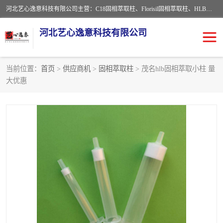
河北艺心逸意科技有限公司主营：C18固相萃取柱、Florisil固相萃取柱、HLB固相萃取柱、MCX固相萃取柱、QuEChERS、固相萃取空柱、针式过滤器 、固相萃取柱、黄曲霉毒素亲和柱。全国咨询热线：18630105913。河北艺心逸意科技有限公司接受来样定做，我们秉承着“顾客至上，锐意进取”的经营理念，坚持客户至上的原则为广大客户提供优质的服务，欢迎广大客户惠顾！免费咨询！
河北艺心逸意科技有限公司
当前位置：
首页
>
供应商机
>
固相萃取柱
> 茂名hlb固相萃取小柱 量
大优惠
固相萃取柱
固相萃取专用柱
离子色谱预处理柱
免疫亲和柱
QuEChERS
SPE填料
ELISA试剂盒
过滤器/滤膜
多功能净化柱
SPE配件
萃取装置
96孔板