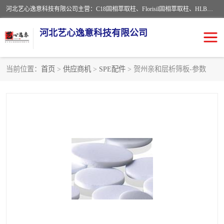
河北艺心逸意科技有限公司主营：C18固相萃取柱、Florisil固相萃取柱、HLB固相萃取柱、MCX固相萃取柱、QuEChERS、固相萃取空柱、针式过滤器 、固相萃取柱、黄曲霉毒素亲和柱。全国咨询热线：18630105913。河北艺心逸意科技有限公司接受来样定做，我们秉承着“顾客至上，锐意进取”的经营理念，坚持客户至上的原则为广大客户提供优质的服务，欢迎广大客户惠顾！免费咨询！
河北艺心逸意科技有限公司
当前位置：
首页
>
供应商机
>
SPE配件
> 贺州亲和层析筛板-参数
固相萃取柱
固相萃取专用柱
离子色谱预处理柱
免疫亲和柱
QuEChERS
SPE填料
ELISA试剂盒
过滤器/滤膜
多功能净化柱
SPE配件
萃取装置
96孔板