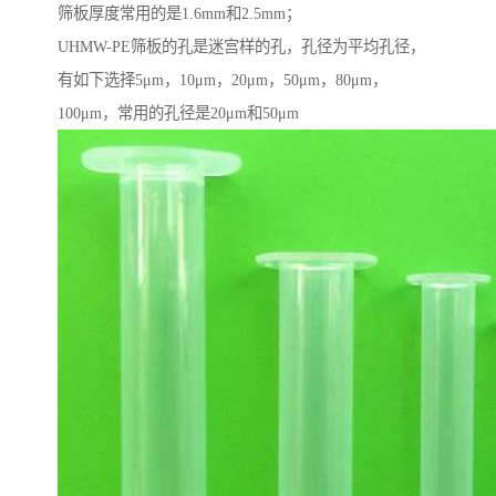
筛板厚度常用的是1.6mm和2.5mm；
UHMW-PE筛板的孔是迷宫样的孔，孔径为平均孔径，
有如下选择5μm，10μm，20μm，50μm，80μm，
100μm，常用的孔径是20μm和50μm